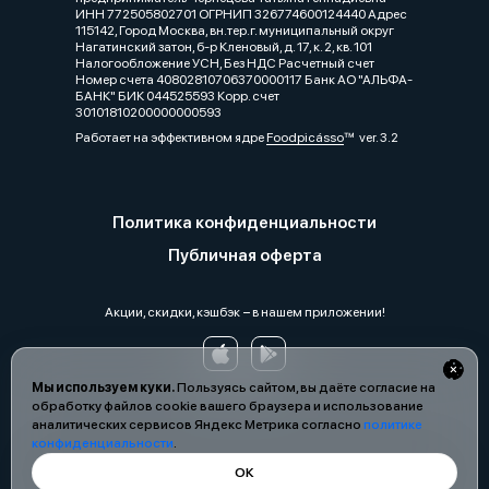
ИНН 772505802701 ОГРНИП 326774600124440 Адрес
115142, Город Москва, вн.тер.г. муниципальный округ
Нагатинский затон, б-р Кленовый, д. 17, к. 2, кв. 101
Налогообложение УСН, Без НДС Расчетный счет
Номер счета 40802810706370000117 Банк АО "АЛЬФА-
БАНК" БИК 044525593 Корр. счет
30101810200000000593
Работает на эффективном ядре
Foodpicásso
ver. 3.2
Политика конфиденциальности
Публичная оферта
Акции, скидки, кэшбэк − в нашем приложении!
Мы используем куки.
Пользуясь сайтом, вы даёте согласие на
обработку файлов cookie вашего браузера и использование
аналитических сервисов Яндекс Метрика согласно
политике
конфиденциальности
.
ОК