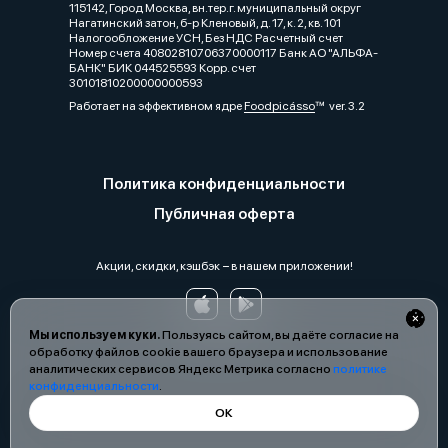
115142, Город Москва, вн.тер.г. муниципальный округ
Нагатинский затон, б-р Кленовый, д. 17, к. 2, кв. 101
Налогообложение УСН, Без НДС Расчетный счет
Номер счета 40802810706370000117 Банк АО "АЛЬФА-
БАНК" БИК 044525593 Корр. счет
30101810200000000593
Работает на эффективном ядре
Foodpicásso
ver. 3.2
Политика конфиденциальности
Публичная оферта
Акции, скидки, кэшбэк − в нашем приложении!
Мы используем куки.
Пользуясь сайтом, вы даёте согласие на
обработку файлов cookie вашего браузера и использование
аналитических сервисов Яндекс Метрика согласно
политике
конфиденциальности
.
ОК