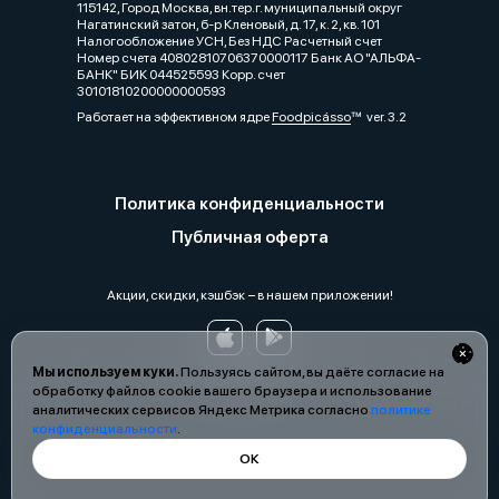
115142, Город Москва, вн.тер.г. муниципальный округ
Нагатинский затон, б-р Кленовый, д. 17, к. 2, кв. 101
Налогообложение УСН, Без НДС Расчетный счет
Номер счета 40802810706370000117 Банк АО "АЛЬФА-
БАНК" БИК 044525593 Корр. счет
30101810200000000593
Работает на эффективном ядре
Foodpicásso
ver. 3.2
Политика конфиденциальности
Публичная оферта
Акции, скидки, кэшбэк − в нашем приложении!
Мы используем куки.
Пользуясь сайтом, вы даёте согласие на
обработку файлов cookie вашего браузера и использование
аналитических сервисов Яндекс Метрика согласно
политике
конфиденциальности
.
ОК