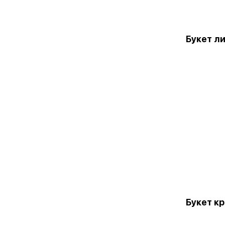
Букет л
Букет к