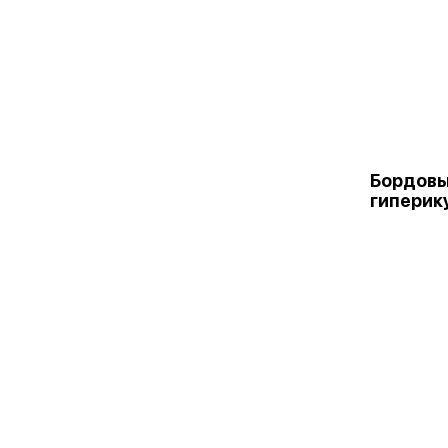
Бордовы
гиперик