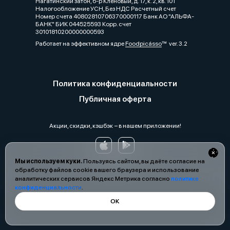
Нагатинский затон, б-р Кленовый, д. 17, к. 2, кв. 101
Налогообложение УСН, Без НДС Расчетный счет
Номер счета 40802810706370000117 Банк АО "АЛЬФА-
БАНК" БИК 044525593 Корр. счет
30101810200000000593
Работает на эффективном ядре
Foodpicásso
ver. 3.2
Политика конфиденциальности
Публичная оферта
Акции, скидки, кэшбэк − в нашем приложении!
Мы используем куки.
Пользуясь сайтом, вы даёте согласие на
обработку файлов cookie вашего браузера и использование
аналитических сервисов Яндекс Метрика согласно
политике
конфиденциальности
.
ОК